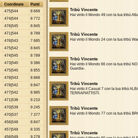
Coordinate
Punti
Tribù Vincente
475|544
8
.
669
Hai vinto il Mondo 49 con la tua tribù Alb
474|544
8
.
772
476|545
8
.
845
471|544
8
.
789
Tribù Vincente
Hai vinto il Mondo 24 con la tua tribù Wa
476|543
7
.
685
475|542
8
.
845
474|545
8
.
789
Tribù Vincente
473|540
9
.
386
Hai vinto il Mondo 66 con la tua tribù N
Guardia-.
475|540
8
.
855
478|543
8
.
868
Tribù Vincente
478|542
8
.
847
Hai vinto il Casual 7 con la tua tribù ALB
477|542
8
.
985
TERRAPIATTISTI.
471|538
9
.
210
470|539
9
.
245
Tribù Vincente
Hai vinto il Mondo 77 con la tua tribù 
470|537
7
.
377
456|548
8
.
847
457|549
8
.
335
Tribù Vincente
456|549
9
.
278
Hai vinto il Mondo 90 con la tua tribù A