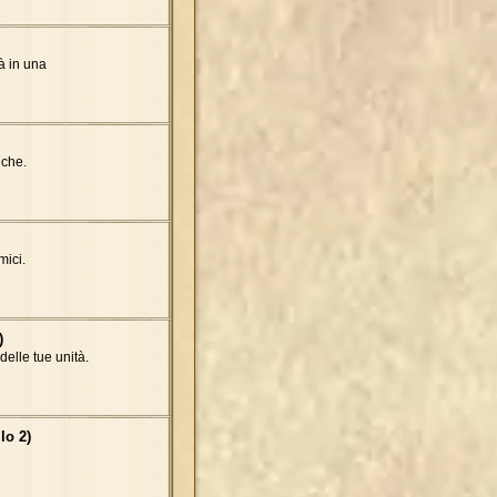
à in una
iche.
mici.
)
delle tue unità.
lo 2)