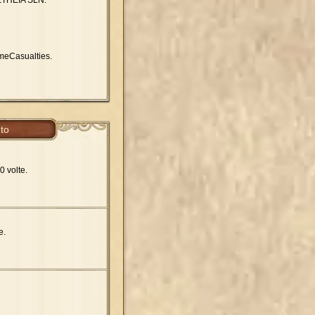
ameCasualties.
to
0 volte.
e.