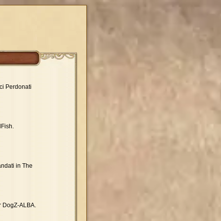
rci Perdonati
lFish.
andati in The
War DogZ-ALBA.