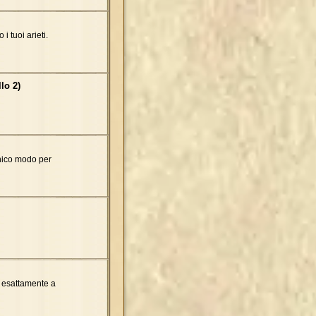
i tuoi arieti.
lo 2)
unico modo per
à esattamente a