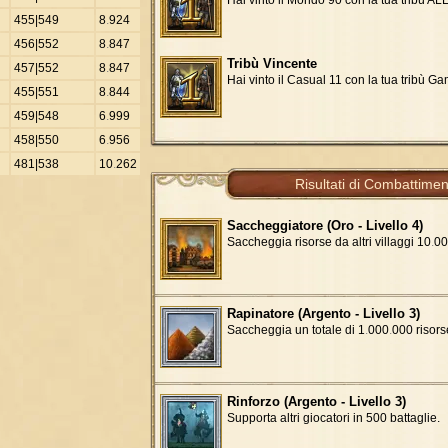
455|549
8
.
924
456|552
8
.
847
Tribù Vincente
457|552
8
.
847
Hai vinto il Casual 11 con la tua tribù G
455|551
8
.
844
459|548
6
.
999
458|550
6
.
956
481|538
10
.
262
Risultati di Combattimen
Saccheggiatore (Oro - Livello 4)
Saccheggia risorse da altri villaggi 10
.
00
Rapinatore (Argento - Livello 3)
Saccheggia un totale di 1
.
000
.
000 risors
Rinforzo (Argento - Livello 3)
Supporta altri giocatori in 500 battaglie.