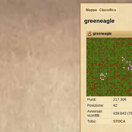
Mappa
Classifica
greeneagle
greeneagle
Punti:
217
.
306
Posizione:
42
Avversari
439
.
843 (79
sconfitti:
Tribù:
STOCA