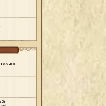
.
 1
.
000 volte.
o 3)
punti.