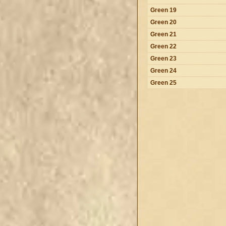
Green 19
Green 20
Green 21
Green 22
Green 23
Green 24
Green 25