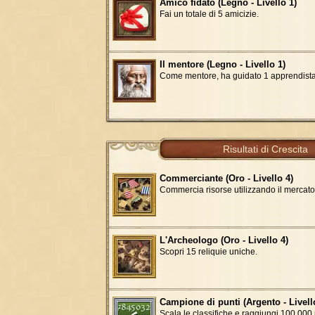
Amico fidato (Legno - Livello 1)
Fai un totale di 5 amicizie.
Il mentore (Legno - Livello 1)
Come mentore, ha guidato 1 apprendista
Risultati di Crescita
Commerciante (Oro - Livello 4)
Commercia risorse utilizzando il mercato
L'Archeologo (Oro - Livello 4)
Scopri 15 reliquie uniche.
Campione di punti (Argento - Livell
Scala le classifiche e raggiungi 100
.
000 