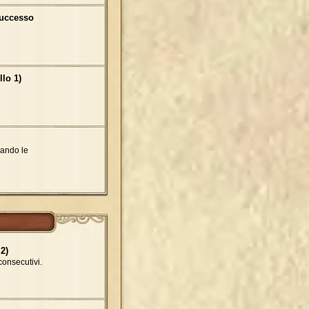
successo
llo 1)
sando le
2)
consecutivi.