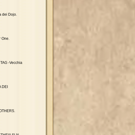
a dei Dojo.
r One.
O TAG -Vecchia
A DEI
BROTHERS.
LETHEIA SLN.